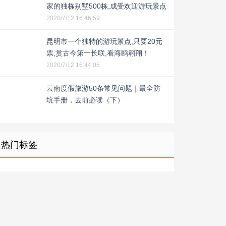
家的独栋别墅500栋,成受欢迎游玩景点
2020/7/12 16:46:59
昆明市一个独特的游玩景点,只要20元
票,赏古今第一长联,看海鸥翱翔！
2020/7/12 16:44:05
云南度假旅游50条常见问题｜最全防
坑手册，去前必读（下）
热门标签