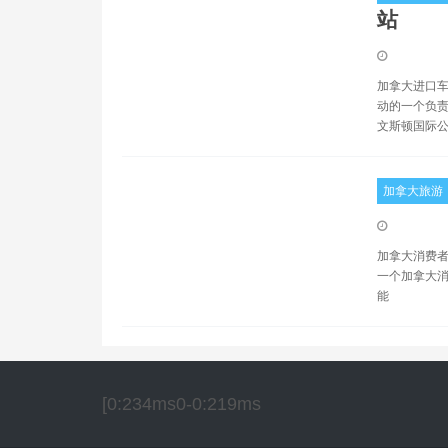
站
加拿大进口车辆登记
动的一个负责
文斯顿国际公
加拿大旅游
加拿大消费者信
一个加拿大消
能
[0:234ms0-0:219ms