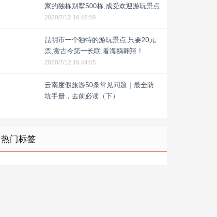
家的独栋别墅500栋,成受欢迎游玩景点
2020/7/12 16:46:59
昆明市一个独特的游玩景点,只要20元
票,赏古今第一长联,看海鸥翱翔！
2020/7/12 16:44:05
云南度假旅游50条常见问题｜最全防
坑手册，去前必读（下）
热门标签