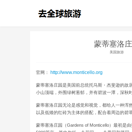
蒙蒂塞洛庄
美国旅游
官网：
http://www.monticello.org
蒙蒂塞洛庄园是美国前总统托马斯・杰斐逊的故
小山顶端，外围绿树葱郁，并有碧波一潭，深秋
蒙蒂塞洛庄园无论是感觉和视觉，都给人一种浑
以及低矮的红砖为主体的搭配，配合着周边的碧
蒙蒂塞洛庄园（Gardens of Monticell