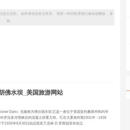
。
信息之目的， 如作者信息标记有误， 请第一时间联系我们修改或删除， 多
谢。
胡佛水坝_美国旅游网站
oover Dam）也被称为博尔德水坝,它是一座位于美国亚利桑那州和内华
科罗拉多河黑峡谷的混凝土拱重力坝。它在大萧条时期1931年 - 1936
并于1935年9月30日由总统富兰克林·D·罗斯福宣布创立