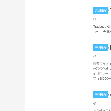
美国旅游
Travbudd
Bjornda
美国旅游
陶普韦布洛（
州现代化城市
的社区之一。
亩（38000
美国旅游
梅萨维德国家公