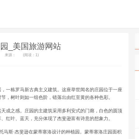
园_美国旅游网站
来源：
(阅读：1)
居，一栋罗马新古典主义建筑。这座举世闻名的庄园位于一座
时节，树叶则如一组色阶，错落出由红至黄的各种色彩。
然天成之感。庄园的主建筑采用多利安式的门廊，白色的圆顶
草、红叶、蓝天，充分体现了杰斐逊富有诗意的想象力。
o）最初是由托马斯·杰斐逊在蒙蒂塞洛设计的种植园。蒙蒂塞洛庄园面积