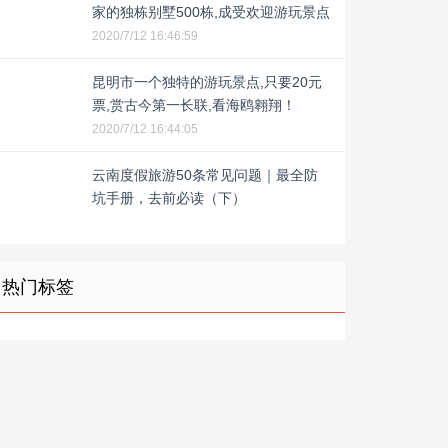
家的独栋别墅500栋,成受欢迎游玩景点
2020/7/12 16:46:59
昆明市一个独特的游玩景点,只要20元
票,赏古今第一长联,看海鸥翱翔！
2020/7/12 16:44:05
云南度假旅游50条常见问题｜最全防
坑手册，去前必读（下）
热门标签