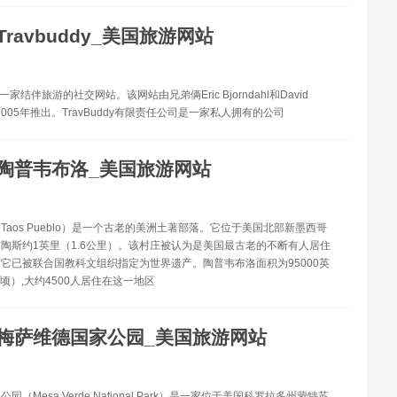
Travbuddy_美国旅游网站
y是一家结伴旅游的社交网站。该网站由兄弟俩Eric Bjorndahl和David
hl在2005年推出。TravBuddy有限责任公司是一家私人拥有的公司
陶普韦布洛_美国旅游网站
Taos Pueblo）是一个古老的美洲土著部落。它位于美国北部新墨西哥
陶斯约1英里（1.6公里）。该村庄被认为是美国最古老的不断有人居住
它已被联合国教科文组织指定为世界遗产。陶普韦布洛面积为95000英
公顷）,大约4500人居住在这一地区
梅萨维德国家公园_美国旅游网站
园（Mesa Verde National Park）是一家位于美国科罗拉多州蒙特苏