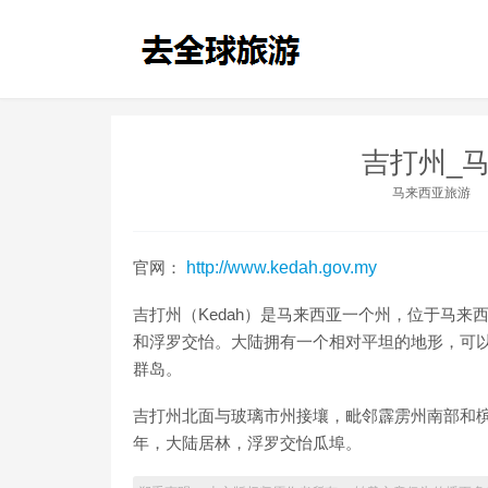
吉打州_
马来西亚旅游
官网：
http://www.kedah.gov.my
吉打州（Kedah）是马来西亚一个州，位于马来
和浮罗交怡。大陆拥有一个相对平坦的地形，可
群岛。
吉打州北面与玻璃市州接壤，毗邻霹雳州南部和
年，大陆居林，浮罗交怡瓜埠。