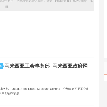
信息之目的， 如作者信息标记有误， 请第一时间联系我们修改或删除， 多
谢。
马来西亚工会事务部_马来西亚政府网
游
部（Jabatan Hal Ehwal Kesatuan Sekerja）介绍马来西亚工会事
,人事,职能等信息