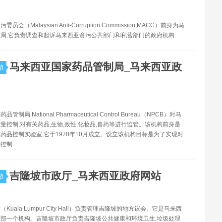
会（Malaysian Anti-Corruption Commission,MACC）前身为马
局,它负责调查和起诉马来西亚贪污公共部门和私营部门的政府机构
马来西亚国家药品管制局_马来西亚政
游
制局 National Pharmaceutical Control Bureau（NPCB）对马
量控制,对有关药品,生物,效性,化妆品,兽药等进行监管。该机构前身是
药品控制实验室,它于1978年10月成立。设立该机构目标是为了实现对
行控制
吉隆坡市政厅_马来西亚政府网站
游
Kuala Lumpur City Hall）负责管理吉隆坡的地方议会。它是马来西
部一个机构。吉隆坡市政厅负责吉隆坡公共健康和环境卫生,垃圾处理