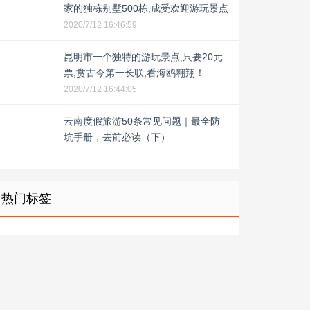
家的独栋别墅500栋,成受欢迎游玩景点
2020/7/12 16:46:59
昆明市一个独特的游玩景点,只要20元
票,赏古今第一长联,看海鸥翱翔！
2020/7/12 16:44:05
云南度假旅游50条常见问题｜最全防
坑手册，去前必读（下）
热门标签