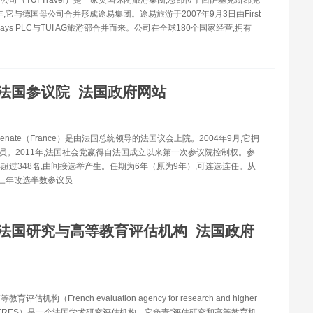
年,它与德国母公司合并形成途易集团。途易旅游于2007年9月3日由First
olidays PLC与TUI AG旅游部合并而来。公司在全球180个国家经营,拥有
法国参议院_法国政府网站
enate（France）是由法国总统领导的法国议会上院。2004年9月,它拥
议员。2011年,法国社会党赢得自法国成立以来第一次参议院控制权。参
超过348名,由间接选举产生。任期为6年（原为9年）,可连选连任。从
,每三年改选半数参议员
法国研究与高等教育评估机构_法国政府
估机构（French evaluation agency for research and higher
on,AERES）是一个法国学术研究评估机构。它负责“评估研究和高等教育机