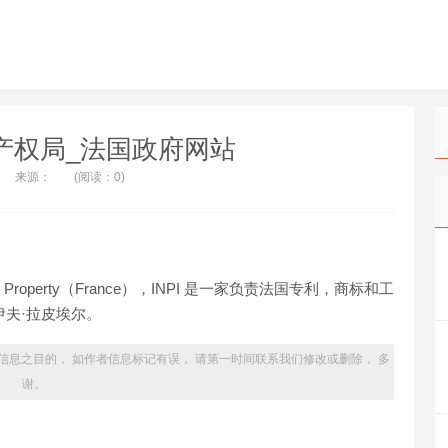
产权局_法国政府网站
来源：
(阅读：0)
ustrial Property（France），INPI 是一家负责法国专利，商标和工
伊夫·拉皮埃尔。
信息之目的， 如作者信息标记有误， 请第一时间联系我们修改或删除， 多
谢。